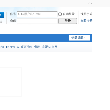
切
换
账号
自动登录
找回密码
到
宽
密码
立即注册
登录
始
版
快捷导航
加速
ROTW
XJ首页视频
弹跳
赛盟KZ官网