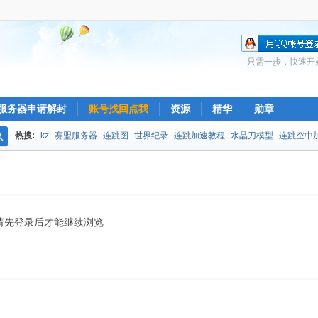
只需一步，快速开
服务器申请解封
账号找回点我
资源
精华
勋章
热搜:
kz
赛盟服务器
连跳图
世界纪录
连跳加速教程
水晶刀模型
连跳空中
搜
索
请先登录后才能继续浏览